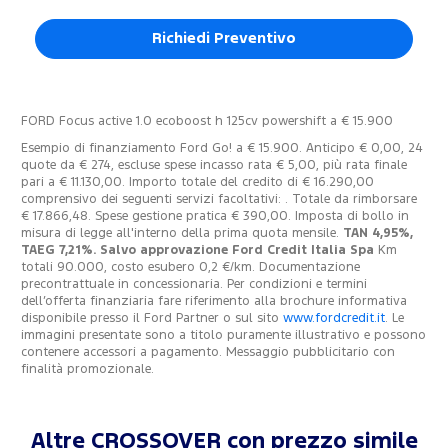
Richiedi Preventivo
FORD Focus active 1.0 ecoboost h 125cv powershift a € 15.900
Esempio di finanziamento Ford Go! a € 15.900. Anticipo € 0,00, 24
quote da € 274, escluse spese incasso rata € 5,00, più rata finale
pari a € 11.130,00. Importo totale del credito di € 16.290,00
comprensivo dei seguenti servizi facoltativi: . Totale da rimborsare
€ 17.866,48. Spese gestione pratica € 390,00. Imposta di bollo in
misura di legge all'interno della prima quota mensile.
TAN 4,95%,
TAEG 7,21%. Salvo approvazione Ford Credit Italia Spa
Km
totali 90.000, costo esubero 0,2 €/km. Documentazione
precontrattuale in concessionaria. Per condizioni e termini
dell’offerta finanziaria fare riferimento alla brochure informativa
disponibile presso il Ford Partner o sul sito
www.fordcredit.it
. Le
immagini presentate sono a titolo puramente illustrativo e possono
contenere accessori a pagamento. Messaggio pubblicitario con
finalità promozionale.
Altre CROSSOVER con prezzo simile