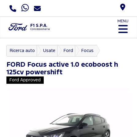
MENU
F1 S.P.A.
Concessionaria
Ricerca auto
Usate
Ford
Focus
FORD
Focus active 1.0 ecoboost h
125cv powershift
Ford Approved