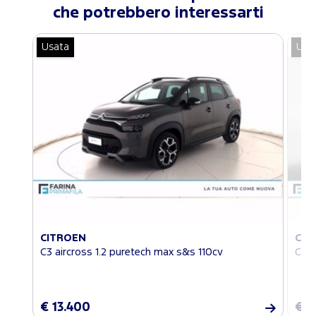
che potrebbero interessarti
Usata
Usa
CITROEN
CIT
C3 aircross 1.2 puretech max s&s 110cv
C3 a
€ 13.400
€ 1