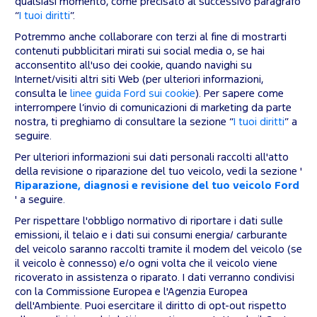
qualsiasi momento, come precisato al successivo paragrafo
“
I tuoi diritti
”.
Potremmo anche collaborare con terzi al fine di mostrarti
contenuti pubblicitari mirati sui social media o, se hai
acconsentito all'uso dei cookie, quando navighi su
Internet/visiti altri siti Web (per ulteriori informazioni,
consulta le
linee guida Ford sui cookie
). Per sapere come
interrompere l’invio di comunicazioni di marketing da parte
nostra, ti preghiamo di consultare la sezione “
I tuoi diritti
” a
seguire.
Per ulteriori informazioni sui dati personali raccolti all'atto
della revisione o riparazione del tuo veicolo, vedi la sezione '
Riparazione, diagnosi e revisione del tuo veicolo Ford
' a seguire.
Per rispettare l'obbligo normativo di riportare i dati sulle
emissioni, il telaio e i dati sui consumi energia/ carburante
del veicolo saranno raccolti tramite il modem del veicolo (se
il veicolo è connesso) e/o ogni volta che il veicolo viene
ricoverato in assistenza o riparato. I dati verranno condivisi
con la Commissione Europea e l'Agenzia Europea
dell'Ambiente. Puoi esercitare il diritto di opt-out rispetto