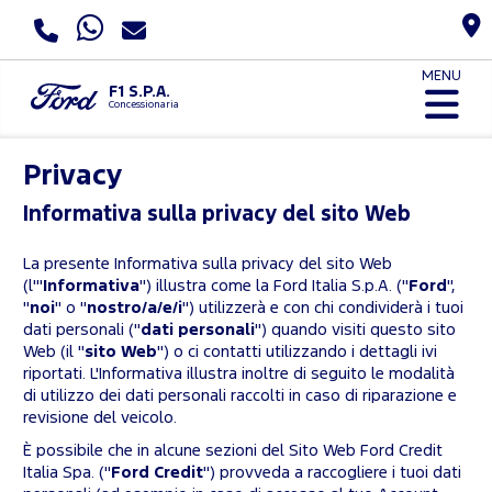
MENU
F1 S.P.A.
Concessionaria
Privacy
Informativa sulla privacy del sito Web
La presente Informativa sulla privacy del sito Web
(l'"
Informativa
") illustra come la Ford Italia S.p.A. ("
Ford
",
"
noi
" o "
nostro/a/e/i
") utilizzerà e con chi condividerà i tuoi
dati personali ("
dati personali
") quando visiti questo sito
Web (il "
sito Web
") o ci contatti utilizzando i dettagli ivi
riportati. L'Informativa illustra inoltre di seguito le modalità
di utilizzo dei dati personali raccolti in caso di riparazione e
revisione del veicolo.
È possibile che in alcune sezioni del Sito Web Ford Credit
Italia Spa. ("
Ford Credit
") provveda a raccogliere i tuoi dati